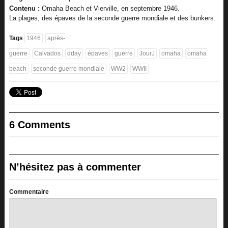
Contenu :
Omaha Beach et Vierville, en septembre 1946.
La plages, des épaves de la seconde guerre mondiale et des bunkers.
Tags
1946
après-
guerre
Calvados
dday
épaves
guerre
JourJ
omaha
omaha
beach
seconde guerre mondiale
WW2
WWII
6 Comments
N’hésitez pas à commenter
Commentaire