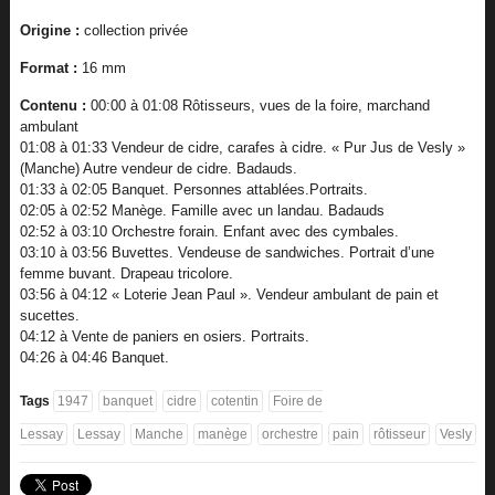
Origine :
collection privée
Format :
16 mm
Contenu :
00:00 à 01:08 Rôtisseurs, vues de la foire, marchand
ambulant
01:08 à 01:33 Vendeur de cidre, carafes à cidre. « Pur Jus de Vesly »
(Manche) Autre vendeur de cidre. Badauds.
01:33 à 02:05 Banquet. Personnes attablées.Portraits.
02:05 à 02:52 Manège. Famille avec un landau. Badauds
02:52 à 03:10 Orchestre forain. Enfant avec des cymbales.
03:10 à 03:56 Buvettes. Vendeuse de sandwiches. Portrait d’une
femme buvant. Drapeau tricolore.
03:56 à 04:12 « Loterie Jean Paul ». Vendeur ambulant de pain et
sucettes.
04:12 à Vente de paniers en osiers. Portraits.
04:26 à 04:46 Banquet.
Tags
1947
banquet
cidre
cotentin
Foire de
Lessay
Lessay
Manche
manège
orchestre
pain
rôtisseur
Vesly