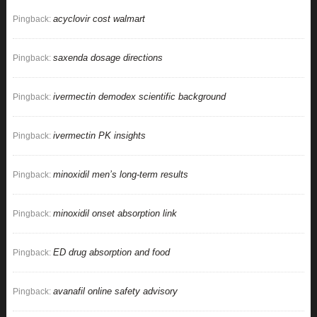
acyclovir cost walmart
Pingback:
saxenda dosage directions
Pingback:
ivermectin demodex scientific background
Pingback:
ivermectin PK insights
Pingback:
minoxidil men’s long‑term results
Pingback:
minoxidil onset absorption link
Pingback:
ED drug absorption and food
Pingback:
avanafil online safety advisory
Pingback: