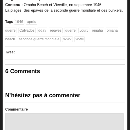
Contenu :
Omaha Beach et Vierville, en septembre 1946.
La plages, des épaves de la seconde guerre mondiale et des bunkers.
Tags
1946
après-
guerre
Calvados
dday
épaves
guerre
JourJ
omaha
omaha
beach
seconde guerre mondiale
WW2
WWII
Tweet
6 Comments
N’hésitez pas à commenter
Commentaire