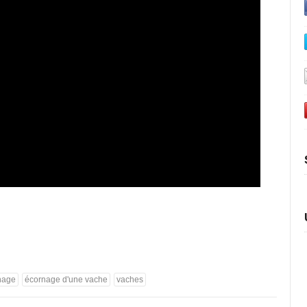
nage
écornage d'une vache
vaches