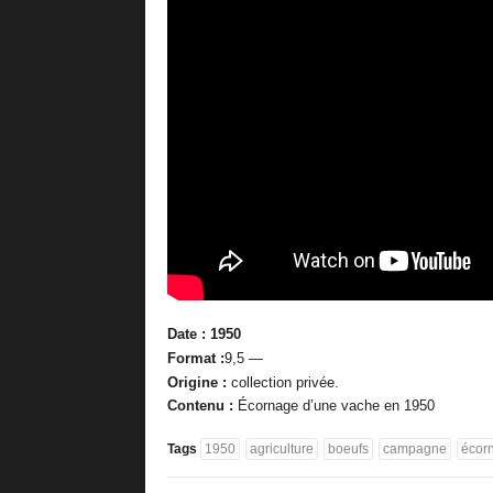
Date : 1950
Format :
9,5 —
Origine :
collection privée.
Contenu :
Écornage d’une vache en 1950
Tags
1950
agriculture
boeufs
campagne
écor