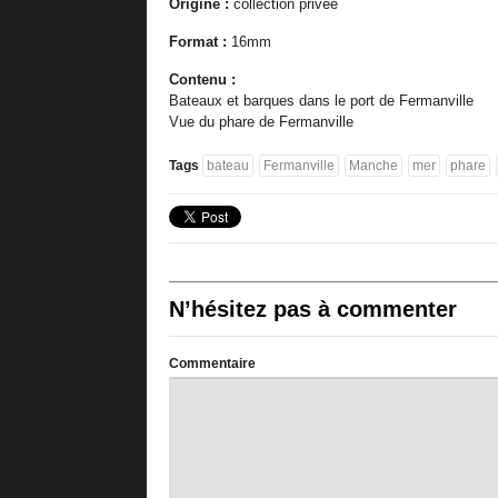
Origine :
collection privée
Format :
16mm
Contenu :
Bateaux et barques dans le port de Fermanville
Vue du phare de Fermanville
Tags
bateau
Fermanville
Manche
mer
phare
N’hésitez pas à commenter
Commentaire