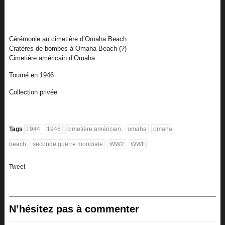
Cérémonie au cimetière d’Omaha Beach
Cratères de bombes à Omaha Beach (?)
Cimetière américain d’Omaha
Tourné en 1946
Collection privée
Tags
1944
1946
cimetière américain
omaha
omaha
beach
seconde guerre mondiale
WW2
WWII
Tweet
N’hésitez pas à commenter