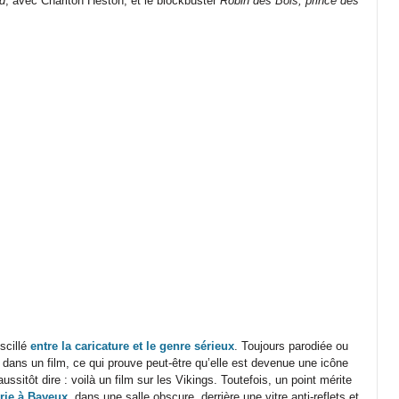
d
, avec Charlton Heston, et le blockbuster
Robin des Bois, prince des
scillé
entre la caricature et le genre sérieux
. Toujours parodiée ou
 dans un film, ce qui prouve peut-être qu’elle est devenue une icône
ussitôt dire : voilà un film sur les Vikings. Toutefois, un point mérite
erie à Bayeux
, dans une salle obscure, derrière une vitre anti-reflets et