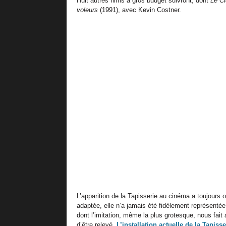
Huit autres films à gros budget suivront, dont
Le Ci
voleurs
(1991), avec Kevin Costner.
L’apparition de la Tapisserie au cinéma a toujours o
adaptée, elle n’a jamais été fidèlement représentée
dont l’imitation, même la plus grotesque, nous fait a
d’être relevé.
L’installation actuelle de la Tapiss