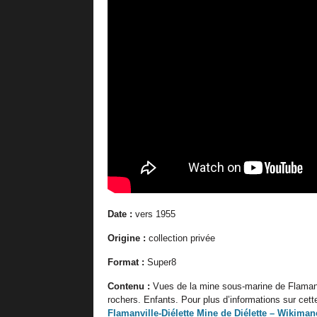
Date :
vers 1955
Origine :
collection privée
Format :
Super8
C
ontenu :
Vues de la mine sous-marine de Flamanv
rochers. Enfants. Pour plus d’informations sur cet
Flamanville-Diélette
Mine de Diélette – Wikima