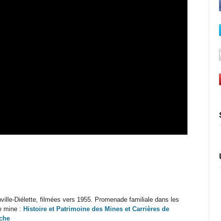
ille-Diélette, filmées vers 1955. Promenade familiale dans les
te mine :
Histoire et Patrimoine des Mines et Carrières de
nche