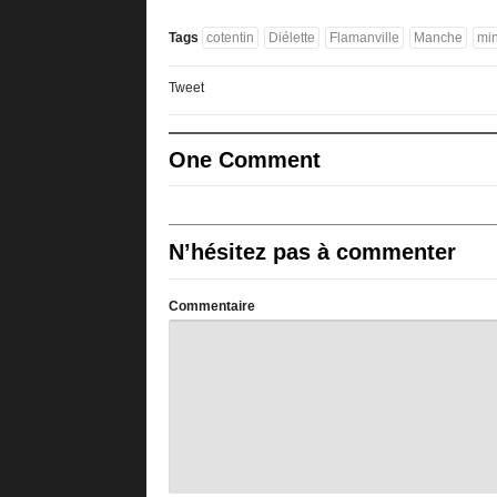
Tags
cotentin
Diélette
Flamanville
Manche
mi
Tweet
One Comment
N’hésitez pas à commenter
Commentaire