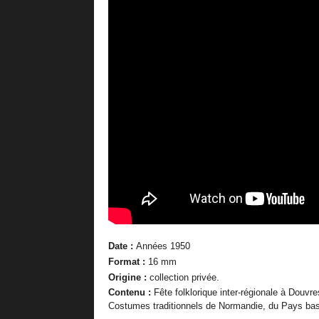
Date :
Années 1950
Format :
16 mm
Origine :
collection privée.
Contenu :
Fête folklorique inter-régionale à Douvr
Costumes traditionnels de Normandie, du Pays bas