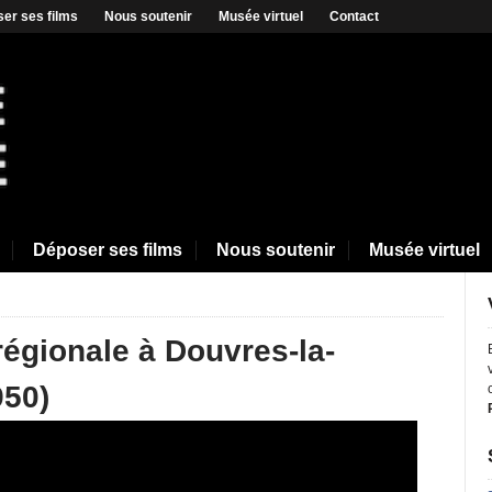
er ses films
Nous soutenir
Musée virtuel
Contact
Déposer ses films
Nous soutenir
Musée virtuel
-régionale à Douvres-la-
950)