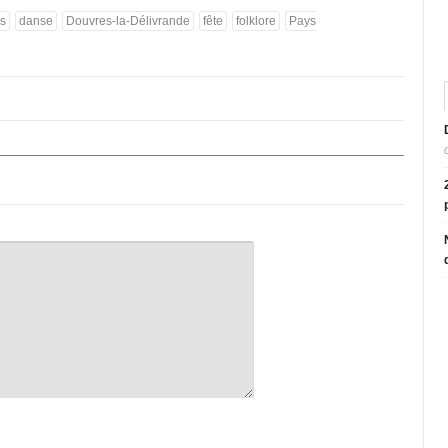
s
danse
Douvres-la-Délivrande
fête
folklore
Pays