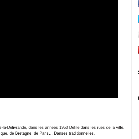
es-la-Délivrande, dans les années 1950 Défilé dans les rues de la ville.
que, de Bretagne, de Paris… Danses traditionnelles.