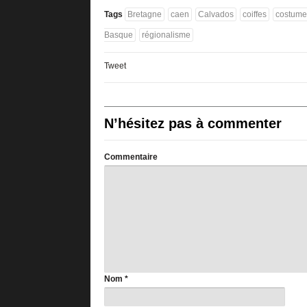
Tags
Bretagne
caen
Calvados
coiffes
costume
Basque
régionalisme
Tweet
N’hésitez pas à commenter
Commentaire
Nom
*