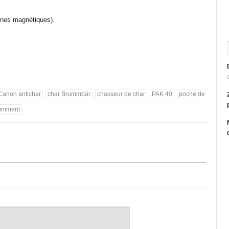
ines magnétiques).
Canon antichar
char Brummbär
chasseur de char
PAK 40
poche de
immerit