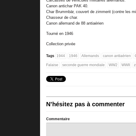
Carcasses de véhicules militaires allemands.
Canon antichar PAK 40.
Char Brummbär, couvert de zimmerit (contre les m
Chasseur de char.
Canon allemand de 88 antiaérien
Tourné en 1946
Collection privée
Tags
1944
1946
Allemands
canon antiaérien
Falaise
seconde guerre mondiale
WW2
WWII
z
N’hésitez pas à commenter
Commentaire