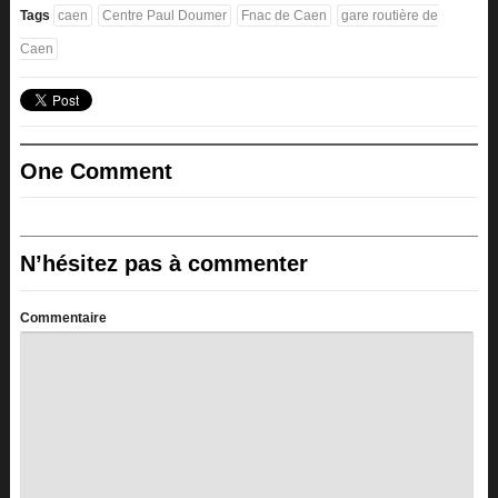
Tags
caen
Centre Paul Doumer
Fnac de Caen
gare routière de
Caen
One Comment
N’hésitez pas à commenter
Commentaire